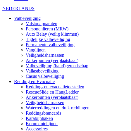
NEDERLANDS
Valbeveiliging
Valstopapparaten
Personenlieren (MRW)
Auto Belay (veilig klimmen)
Tijdelijke valbeveiliging
Permanente valbeveiliging
Vanglijnen
Veiligheidsharnassen
Ankerpunten (verplaatsbaar)
Valbeveiliging (hand)gereedschap
Vallastbeveiliging
Casus valbeveiliging
Redding en Evacuatie
Redding- en evacuatietoestellen
RescueSlide en HangLadder
Ankerpunten (verplaatsbaar)
Veiligheidsharnassen
Waterreddingen en duik reddingen
Reddingsbrancards
Karabijnhaken
Kernmantellijnen
Accessoires