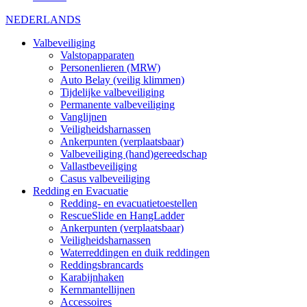
NEDERLANDS
Valbeveiliging
Valstopapparaten
Personenlieren (MRW)
Auto Belay (veilig klimmen)
Tijdelijke valbeveiliging
Permanente valbeveiliging
Vanglijnen
Veiligheidsharnassen
Ankerpunten (verplaatsbaar)
Valbeveiliging (hand)gereedschap
Vallastbeveiliging
Casus valbeveiliging
Redding en Evacuatie
Redding- en evacuatietoestellen
RescueSlide en HangLadder
Ankerpunten (verplaatsbaar)
Veiligheidsharnassen
Waterreddingen en duik reddingen
Reddingsbrancards
Karabijnhaken
Kernmantellijnen
Accessoires