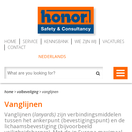
HOME
SERVICE
KENNISBANK
WIE ZIJN WIJ
VACATURES
CONTACT
NEDERLANDS
VALBEVEILIGING
home
>
valbeveiliging
>
vanglijnen
Valstopapparaten
REDDING EN EVACUATIE
Vanglijnen
Personenlieren (MRW)
Redding- en evacuatietoestellen
BESCHERMENDE KLEDING
Vanglijnen (
lanyards)
zijn verbindingsmiddelen
tussen het ankerpunt (bevestigingspunt) en de
Auto Belay (veilig klimmen)
RescueSlide en HangLadder
Gaspakken Tesimax
lichaamsbevestiging (bijvoorbeeld
AUTO BELAY – KLIMWANDTOESTELLEN