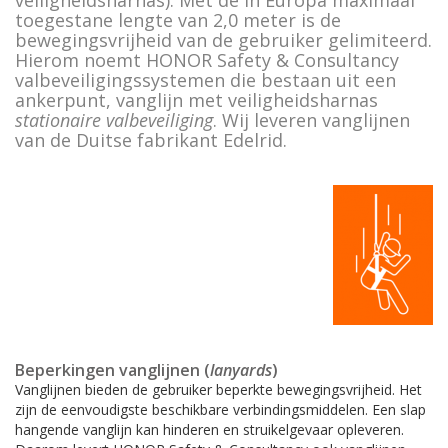
veiligheidsharnas). Met de in Europa maximaal
Tijdelijke valbeveiliging
Ankerpunten (verplaatsbaar)
Chemicaliënkleding
toegestane lengte van 2,0 meter is de
CWD9 Auto Belay, max. 9 meter
bewegingsvrijheid van de gebruiker gelimiteerd.
Permanente valbeveiliging
Veiligheidsharnassen
Accessoires
Hierom noemt HONOR Safety & Consultancy
CWD16 Auto Belay, max. 16 meter
valbeveiligingssystemen die bestaan uit een
Vanglijnen
Waterreddingen en duik reddingen
ankerpunt, vanglijn met veiligheidsharnas
CWD20 SPEED Auto Belay, max. 20 meter
stationaire valbeveiliging
. Wij leveren vanglijnen
Veiligheidsharnassen
Reddingsbrancards
van de Duitse fabrikant Edelrid.
Ankerpunten (verplaatsbaar)
Karabijnhaken
Valbeveiliging (hand)gereedschap
Kernmantellijnen
Vallastbeveiliging
Accessoires
Casus valbeveiliging
Casus redding en evacuatie
Beperkingen vanglijnen (
lanyards
)
Vanglijnen bieden de gebruiker beperkte bewegingsvrijheid. Het
zijn de eenvoudigste beschikbare verbindingsmiddelen. Een slap
hangende vanglijn kan hinderen en struikelgevaar opleveren.