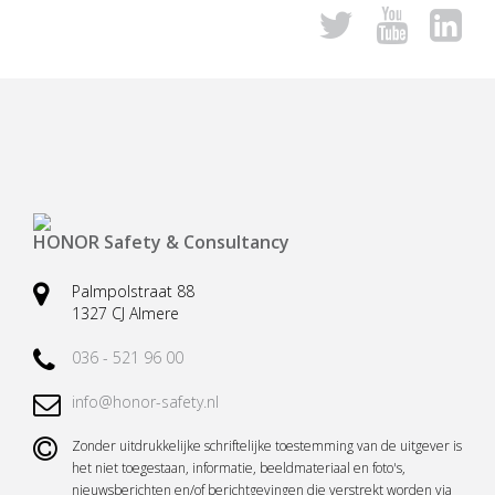
Veiligheidsharnassen
Reddingsbrancards
Ankerpunten (verplaatsbaar)
Karabijnhaken
Valbeveiliging (hand)gereedschap
Kernmantellijnen
Vallastbeveiliging
Accessoires
Casus valbeveiliging
Casus redding en evacuatie
HONOR Safety & Consultancy
Palmpolstraat 88
1327 CJ Almere
036 - 521 96 00
info@honor-safety.nl
Zonder uitdrukkelijke schriftelijke toestemming van de uitgever is
het niet toegestaan, informatie, beeldmateriaal en foto's,
nieuwsberichten en/of berichtgevingen die verstrekt worden via