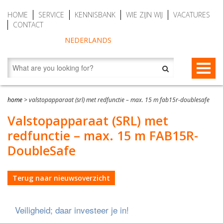
HOME
SERVICE
KENNISBANK
WIE ZIJN WIJ
VACATURES
CONTACT
NEDERLANDS
VALBEVEILIGING
home
>
valstopapparaat (srl) met redfunctie – max. 15 m fab15r-doublesafe
Valstopapparaten
REDDING EN EVACUATIE
Valstopapparaat (SRL) met
redfunctie – max. 15 m FAB15R-
Personenlieren (MRW)
Redding- en evacuatietoestellen
BESCHERMENDE KLEDING
DoubleSafe
Auto Belay (veilig klimmen)
RescueSlide en HangLadder
Gaspakken Tesimax
AUTO BELAY – KLIMWANDTOESTELLEN
Tijdelijke valbeveiliging
Ankerpunten (verplaatsbaar)
Chemicaliënkleding
CWD9 Auto Belay, max. 9 meter
Terug naar nieuwsoverzicht
Permanente valbeveiliging
Veiligheidsharnassen
Accessoires
CWD16 Auto Belay, max. 16 meter
Veiligheid; daar investeer je in!
Vanglijnen
Waterreddingen en duik reddingen
CWD20 SPEED Auto Belay, max. 20 meter