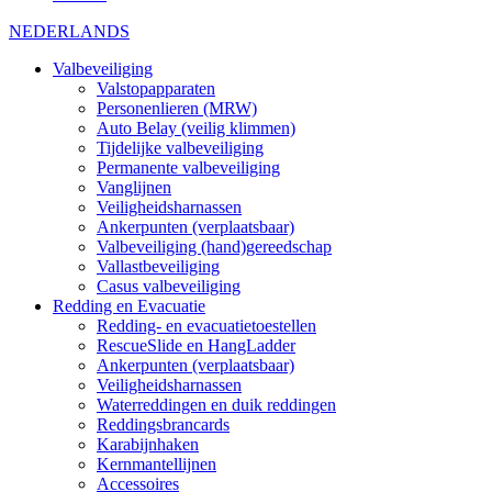
NEDERLANDS
Valbeveiliging
Valstopapparaten
Personenlieren (MRW)
Auto Belay (veilig klimmen)
Tijdelijke valbeveiliging
Permanente valbeveiliging
Vanglijnen
Veiligheidsharnassen
Ankerpunten (verplaatsbaar)
Valbeveiliging (hand)gereedschap
Vallastbeveiliging
Casus valbeveiliging
Redding en Evacuatie
Redding- en evacuatietoestellen
RescueSlide en HangLadder
Ankerpunten (verplaatsbaar)
Veiligheidsharnassen
Waterreddingen en duik reddingen
Reddingsbrancards
Karabijnhaken
Kernmantellijnen
Accessoires