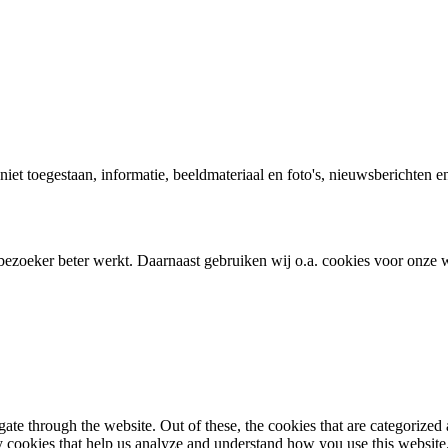
t niet toegestaan, informatie, beeldmateriaal en foto's, nieuwsberichte
bezoeker beter werkt. Daarnaast gebruiken wij o.a. cookies voor onze w
e through the website. Out of these, the cookies that are categorized a
rty cookies that help us analyze and understand how you use this websit