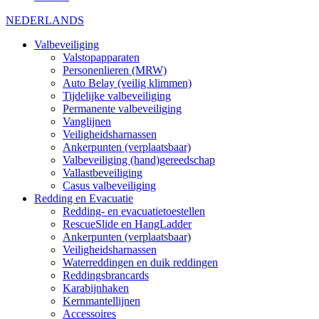
NEDERLANDS
Valbeveiliging
Valstopapparaten
Personenlieren (MRW)
Auto Belay (veilig klimmen)
Tijdelijke valbeveiliging
Permanente valbeveiliging
Vanglijnen
Veiligheidsharnassen
Ankerpunten (verplaatsbaar)
Valbeveiliging (hand)gereedschap
Vallastbeveiliging
Casus valbeveiliging
Redding en Evacuatie
Redding- en evacuatietoestellen
RescueSlide en HangLadder
Ankerpunten (verplaatsbaar)
Veiligheidsharnassen
Waterreddingen en duik reddingen
Reddingsbrancards
Karabijnhaken
Kernmantellijnen
Accessoires