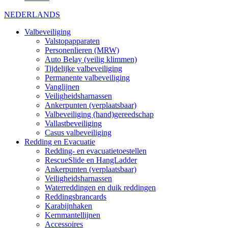
NEDERLANDS
Valbeveiliging
Valstopapparaten
Personenlieren (MRW)
Auto Belay (veilig klimmen)
Tijdelijke valbeveiliging
Permanente valbeveiliging
Vanglijnen
Veiligheidsharnassen
Ankerpunten (verplaatsbaar)
Valbeveiliging (hand)gereedschap
Vallastbeveiliging
Casus valbeveiliging
Redding en Evacuatie
Redding- en evacuatietoestellen
RescueSlide en HangLadder
Ankerpunten (verplaatsbaar)
Veiligheidsharnassen
Waterreddingen en duik reddingen
Reddingsbrancards
Karabijnhaken
Kernmantellijnen
Accessoires