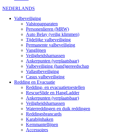
NEDERLANDS
Valbeveiliging
Valstopapparaten
Personenlieren (MRW)
Auto Belay (veilig klimmen)
Tijdelijke valbeveiliging
Permanente valbeveiliging
Vanglijnen
Veiligheidsharnassen
Ankerpunten (verplaatsbaar)
Valbeveiliging (hand)gereedschap
Vallastbeveiliging
Casus valbeveiliging
Redding en Evacuatie
Redding- en evacuatietoestellen
RescueSlide en HangLadder
Ankerpunten (verplaatsbaar)
Veiligheidsharnassen
Waterreddingen en duik reddingen
Reddingsbrancards
Karabijnhaken
Kernmantellijnen
Accessoires