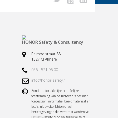
HONOR Safety & Consultancy
Palmpolstraat 88
1327 CJ Almere
036 - 521 96 00
info@honor-safety.nl
Zonder uitdrukkelijke schriftelijke
toestemming van de uitgever is het niet
toegestaan, informatie, beeldmateriaal en
foto's, nieuwsberichten en/of
berichtgevingen die verstrekt worden via
HONOR-safety.nl op enigerlei wijze te