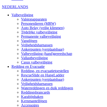
NEDERLANDS
Valbeveiliging
Valstopapparaten
Personenlieren (MRW)
Auto Belay (veilig klimmen)
Tijdelijke valbeveiliging
Permanente valbeveiliging
Vanglijnen
Veiligheidsharnassen
Ankerpunten (verplaatsbaar)
Valbeveiliging (hand)gereedschap
Vallastbeveiliging
Casus valbeveiliging
Redding en Evacuatie
Redding- en evacuatietoestellen
RescueSlide en HangLadder
Ankerpunten (verplaatsbaar)
Veiligheidsharnassen
Waterreddingen en duik reddingen
Reddingsbrancards
Karabijnhaken
Kernmantellijnen
Accessoires