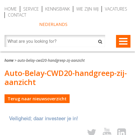
HOME
SERVICE
KENNISBANK
WIE ZIJN WIJ
VACATURES
CONTACT
NEDERLANDS
VALBEVEILIGING
home
>
auto-belay-cwd20-handgreep-zij-aanzicht
Valstopapparaten
REDDING EN EVACUATIE
Auto-Belay-CWD20-handgreep-zij-
aanzicht
Personenlieren (MRW)
Redding- en evacuatietoestellen
BESCHERMENDE KLEDING
Auto Belay (veilig klimmen)
RescueSlide en HangLadder
Gaspakken Tesimax
AUTO BELAY – KLIMWANDTOESTELLEN
Terug naar nieuwsoverzicht
Tijdelijke valbeveiliging
Ankerpunten (verplaatsbaar)
Chemicaliënkleding
CWD9 Auto Belay, max. 9 meter
Veiligheid; daar investeer je in!
Permanente valbeveiliging
Veiligheidsharnassen
Accessoires
CWD16 Auto Belay, max. 16 meter
Vanglijnen
Waterreddingen en duik reddingen
CWD20 SPEED Auto Belay, max. 20 meter