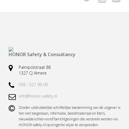
Veiligheidsharnassen
Reddingsbrancards
Ankerpunten (verplaatsbaar)
Karabijnhaken
Valbeveiliging (hand)gereedschap
Kernmantellijnen
Vallastbeveiliging
Accessoires
Casus valbeveiliging
Casus redding en evacuatie
HONOR Safety & Consultancy
Palmpolstraat 88
1327 CJ Almere
036 - 521 96 00
info@honor-safety.nl
Zonder uitdrukkelijke schriftelijke toestemming van de uitgever is
het niet toegestaan, informatie, beeldmateriaal en foto's,
nieuwsberichten en/of berichtgevingen die verstrekt worden via
HONOR-safety.nl op enigerlei wijze te verspreiden.