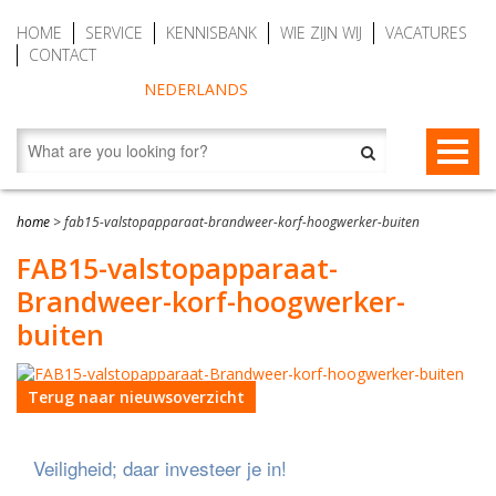
HOME
SERVICE
KENNISBANK
WIE ZIJN WIJ
VACATURES
CONTACT
NEDERLANDS
VALBEVEILIGING
home
>
fab15-valstopapparaat-brandweer-korf-hoogwerker-buiten
Valstopapparaten
REDDING EN EVACUATIE
FAB15-valstopapparaat-
Brandweer-korf-hoogwerker-
Personenlieren (MRW)
Redding- en evacuatietoestellen
BESCHERMENDE KLEDING
buiten
Auto Belay (veilig klimmen)
RescueSlide en HangLadder
Gaspakken Tesimax
AUTO BELAY – KLIMWANDTOESTELLEN
Tijdelijke valbeveiliging
Ankerpunten (verplaatsbaar)
Chemicaliënkleding
CWD9 Auto Belay, max. 9 meter
Terug naar nieuwsoverzicht
Permanente valbeveiliging
Veiligheidsharnassen
Accessoires
CWD16 Auto Belay, max. 16 meter
Veiligheid; daar investeer je in!
Vanglijnen
Waterreddingen en duik reddingen
CWD20 SPEED Auto Belay, max. 20 meter