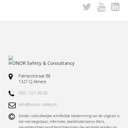
Veiligheidsharnassen
Reddingsbrancards
Ankerpunten (verplaatsbaar)
Karabijnhaken
Valbeveiliging (hand)gereedschap
Kernmantellijnen
Vallastbeveiliging
Accessoires
Casus valbeveiliging
Casus redding en evacuatie
HONOR Safety & Consultancy
Palmpolstraat 88
1327 CJ Almere
036 - 521 96 00
info@honor-safety.nl
Zonder uitdrukkelijke schriftelijke toestemming van de uitgever is
het niet toegestaan, informatie, beeldmateriaal en foto's,
nieuwsberichten en/of berichtgevingen die verstrekt worden via