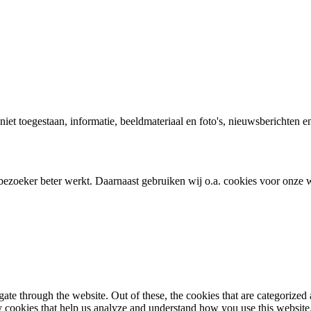
t niet toegestaan, informatie, beeldmateriaal en foto's, nieuwsberichte
bezoeker beter werkt. Daarnaast gebruiken wij o.a. cookies voor onze w
e through the website. Out of these, the cookies that are categorized a
rty cookies that help us analyze and understand how you use this websit