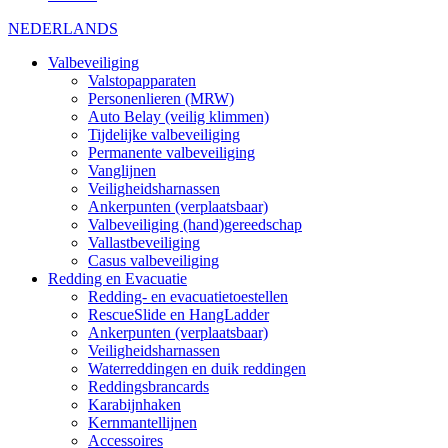
NEDERLANDS
Valbeveiliging
Valstopapparaten
Personenlieren (MRW)
Auto Belay (veilig klimmen)
Tijdelijke valbeveiliging
Permanente valbeveiliging
Vanglijnen
Veiligheidsharnassen
Ankerpunten (verplaatsbaar)
Valbeveiliging (hand)gereedschap
Vallastbeveiliging
Casus valbeveiliging
Redding en Evacuatie
Redding- en evacuatietoestellen
RescueSlide en HangLadder
Ankerpunten (verplaatsbaar)
Veiligheidsharnassen
Waterreddingen en duik reddingen
Reddingsbrancards
Karabijnhaken
Kernmantellijnen
Accessoires