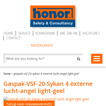
HOME
SERVICE
KENNISBANK
WIE ZIJN WIJ
VACATURES
CONTACT
NEDERLANDS
VALBEVEILIGING
home
>
gaspak-vsf-20-sykan 4 externe lucht-angel light-geel
Valstopapparaten
REDDING EN EVACUATIE
Gaspak-VSF-20-Sykan 4 externe
lucht-angel light-geel
Personenlieren (MRW)
Redding- en evacuatietoestellen
BESCHERMENDE KLEDING
Auto Belay (veilig klimmen)
RescueSlide en HangLadder
Gaspakken Tesimax
AUTO BELAY – KLIMWANDTOESTELLEN
Terug naar nieuwsoverzicht