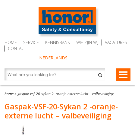
HOME
SERVICE
KENNISBANK
WIE ZIJN WIJ
VACATURES
CONTACT
NEDERLANDS
VALBEVEILIGING
home
>
gaspak-vsf-20-sykan 2 -oranje-externe lucht – valbeveiliging
Valstopapparaten
REDDING EN EVACUATIE
Gaspak-VSF-20-Sykan 2 -oranje-
externe lucht – valbeveiliging
Personenlieren (MRW)
Redding- en evacuatietoestellen
BESCHERMENDE KLEDING
Auto Belay (veilig klimmen)
RescueSlide en HangLadder
Gaspakken Tesimax
AUTO BELAY – KLIMWANDTOESTELLEN