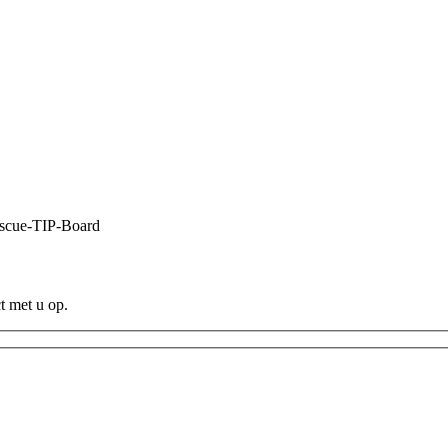
escue-TIP-Board
t met u op.