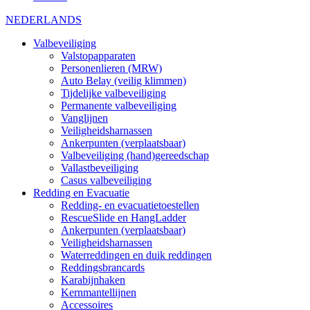
NEDERLANDS
Valbeveiliging
Valstopapparaten
Personenlieren (MRW)
Auto Belay (veilig klimmen)
Tijdelijke valbeveiliging
Permanente valbeveiliging
Vanglijnen
Veiligheidsharnassen
Ankerpunten (verplaatsbaar)
Valbeveiliging (hand)gereedschap
Vallastbeveiliging
Casus valbeveiliging
Redding en Evacuatie
Redding- en evacuatietoestellen
RescueSlide en HangLadder
Ankerpunten (verplaatsbaar)
Veiligheidsharnassen
Waterreddingen en duik reddingen
Reddingsbrancards
Karabijnhaken
Kernmantellijnen
Accessoires