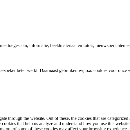
t niet toegestaan, informatie, beeldmateriaal en foto's, nieuwsberichte
bezoeker beter werkt. Daarnaast gebruiken wij o.a. cookies voor onze w
e through the website. Out of these, the cookies that are categorized a
rty cookies that help us analyze and understand how you use this websit
ting out of some of these cookies may affect your browsing experience.