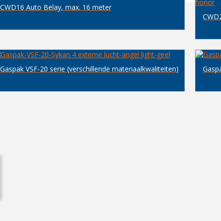
CWD16 Auto Belay, max. 16 meter
CWD2
Gaspak VSF-20 serie (verschillende materiaalkwaliteiten)
Gaspa