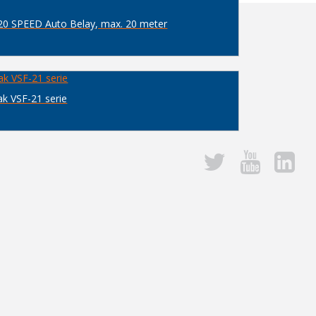
0 SPEED Auto Belay, max. 20 meter
k VSF-21 serie