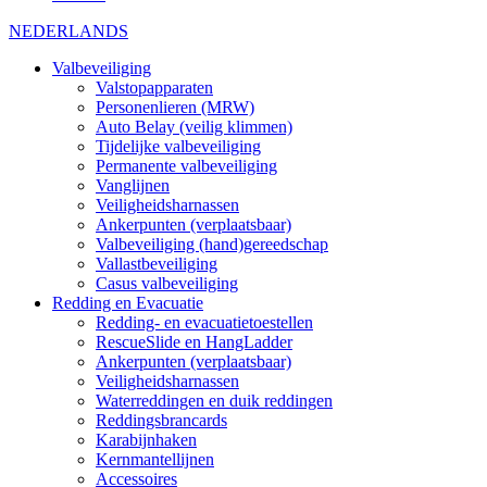
NEDERLANDS
Valbeveiliging
Valstopapparaten
Personenlieren (MRW)
Auto Belay (veilig klimmen)
Tijdelijke valbeveiliging
Permanente valbeveiliging
Vanglijnen
Veiligheidsharnassen
Ankerpunten (verplaatsbaar)
Valbeveiliging (hand)gereedschap
Vallastbeveiliging
Casus valbeveiliging
Redding en Evacuatie
Redding- en evacuatietoestellen
RescueSlide en HangLadder
Ankerpunten (verplaatsbaar)
Veiligheidsharnassen
Waterreddingen en duik reddingen
Reddingsbrancards
Karabijnhaken
Kernmantellijnen
Accessoires