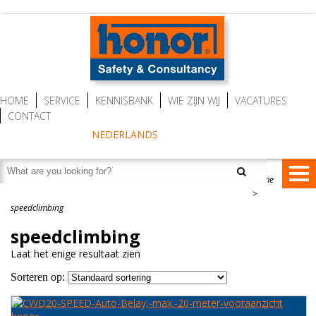
HOME
SERVICE
KENNISBANK
WIE ZIJN WIJ
VACATURES
CONTACT
NEDERLANDS
home
>
speedclimbing
VALBEVEILIGING
speedclimbing
Valstopapparaten
REDDING EN EVACUATIE
Laat het enige resultaat zien
Personenlieren (MRW)
Redding- en evacuatietoestellen
Sorteren op:
BESCHERMENDE KLEDING
Auto Belay (veilig klimmen)
RescueSlide en HangLadder
Gaspakken Tesimax