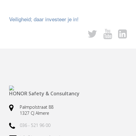
Veiligheidsharnassen
Reddingsbrancards
Veiligheid; daar investeer je in!
Ankerpunten (verplaatsbaar)
Karabijnhaken
Valbeveiliging (hand)gereedschap
Kernmantellijnen
Vallastbeveiliging
Accessoires
Casus valbeveiliging
Casus redding en evacuatie
HONOR Safety & Consultancy
Palmpolstraat 88
1327 CJ Almere
036 - 521 96 00