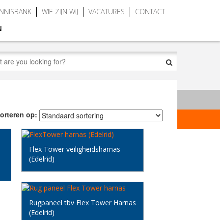
NNISBANK
WIE ZIJN WIJ
VACATURES
CONTACT
N
orteren op:
Flex Tower veiligheidsharnas
(Edelrid)
Rugpaneel tbv Flex Tower Harnas
(Edelrid)