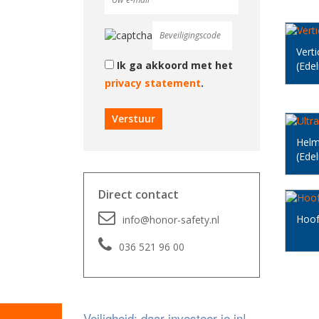
Verti
Ik ga akkoord met het
(Edel
privacy statement
.
Helm 
(Edel
Direct contact
Hoofd
info@honor-safety.nl
036 521 96 00
Veiligheid; daar investeer je in!