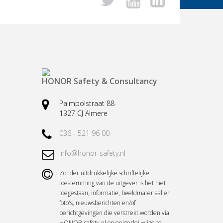
HONOR Safety & Consultancy
Palmpolstraat 88
1327 CJ Almere
036 - 521 96 00
info@honor-safety.nl
Zonder uitdrukkelijke schriftelijke
toestemming van de uitgever is het niet
toegestaan, informatie, beeldmateriaal en
foto's, nieuwsberichten en/of
berichtgevingen die verstrekt worden via
HONOR-safety.nl op enigerlei wijze te