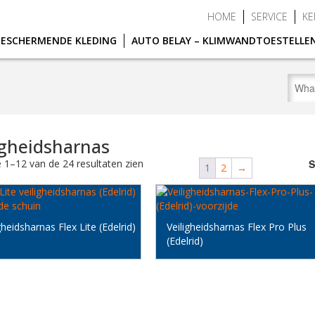
HOME
SERVICE
KE
BESCHERMENDE KLEDING
AUTO BELAY – KLIMWANDTOESTELLE
igheidsharnas
e 1–12 van de 24 resultaten zien
S
1
2
→
gheidsharnas Flex Lite (Edelrid)
Veiligheidsharnas Flex Pro Plus
(Edelrid)