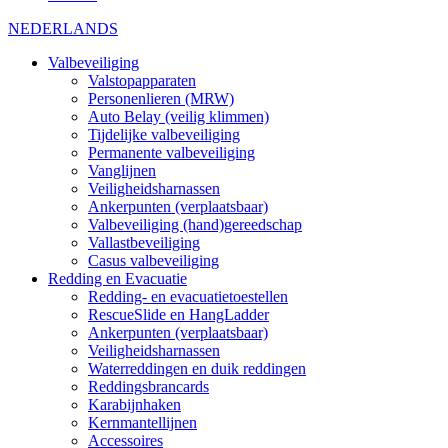
NEDERLANDS
Valbeveiliging
Valstopapparaten
Personenlieren (MRW)
Auto Belay (veilig klimmen)
Tijdelijke valbeveiliging
Permanente valbeveiliging
Vanglijnen
Veiligheidsharnassen
Ankerpunten (verplaatsbaar)
Valbeveiliging (hand)gereedschap
Vallastbeveiliging
Casus valbeveiliging
Redding en Evacuatie
Redding- en evacuatietoestellen
RescueSlide en HangLadder
Ankerpunten (verplaatsbaar)
Veiligheidsharnassen
Waterreddingen en duik reddingen
Reddingsbrancards
Karabijnhaken
Kernmantellijnen
Accessoires