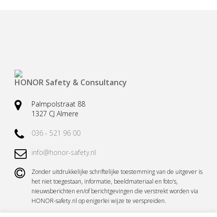
Veiligheidsharnassen
Reddingsbrancards
Ankerpunten (verplaatsbaar)
Karabijnhaken
Valbeveiliging (hand)gereedschap
Kernmantellijnen
Vallastbeveiliging
Accessoires
HONOR Safety & Consultancy
Casus valbeveiliging
Casus redding en evacuatie
Palmpolstraat 88
1327 CJ Almere
036 - 521 96 00
info@honor-safety.nl
Zonder uitdrukkelijke schriftelijke toestemming van de uitgever is
het niet toegestaan, informatie, beeldmateriaal en foto's,
nieuwsberichten en/of berichtgevingen die verstrekt worden via
HONOR-safety.nl op enigerlei wijze te verspreiden.