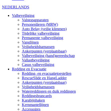
NEDERLANDS
Valbeveiliging
Valstopapparaten
Personenlieren (MRW)
Auto Belay (veilig klimmen)
Tijdelijke valbeveiliging
Permanente valbeveiliging
Vanglijnen
Veiligheidsharnassen
Ankerpunten (verplaatsbaar)
Valbeveiliging (hand)gereedschap
Vallastbeveiliging
Casus valbeveiliging
Redding en Evacuatie
Redding- en evacuatietoestellen
RescueSlide en HangLadder
Ankerpunten (verplaatsbaar)
Veiligheidsharnassen
Waterreddingen en duik reddingen
Reddingsbrancards
Karabijnhaken
Kernmantellijnen
Accessoires