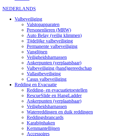
NEDERLANDS
Valbeveiliging
Valstopapparaten
Personenlieren (MRW)
Auto Belay (veilig klimmen)
Tijdelijke valbeveiliging
Permanente valbeveiliging
Vanglijnen
Veiligheidsharnassen
Ankerpunten (verplaatsbaar)
Valbeveiliging (hand)gereedschap
Vallastbeveiliging
Casus valbeveiliging
Redding en Evacuatie
Redding- en evacuatietoestellen
RescueSlide en HangLadder
Ankerpunten (verplaatsbaar)
Veiligheidsharnassen
Waterreddingen en duik reddingen
Reddingsbrancards
Karabijnhaken
Kernmantellijnen
Accessoires