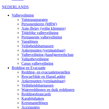
NEDERLANDS
Valbeveiliging
Valstopapparaten
Personenlieren (MRW)
Auto Belay (veilig klimmen)
Tijdelijke valbeveiliging
Permanente valbeveiliging
Vanglijnen
Veiligheidsharnassen
Ankerpunten (verplaatsbaar)
Valbeveiliging (hand)gereedschap
Vallastbeveiliging
Casus valbeveiliging
Redding en Evacuatie
Redding- en evacuatietoestellen
RescueSlide en HangLadder
Ankerpunten (verplaatsbaar)
Veiligheidsharnassen
Waterreddingen en duik reddingen
Reddingsbrancards
Karabijnhaken
Kernmantellijnen
Accessoires