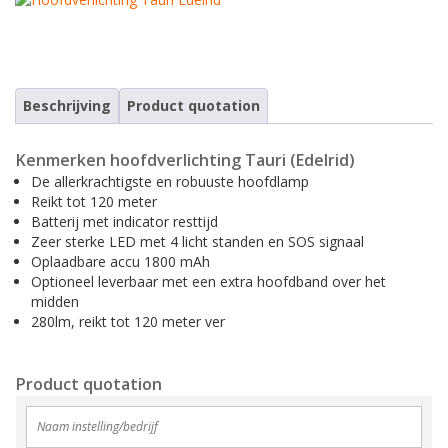
Tijdelijke valbeveiliging
Ankerpunten (verplaatsbaar)
Chemicaliënkleding
CWD9 Auto Belay, max. 9 meter
Permanente valbeveiliging
Veiligheidsharnassen
Accessoires
CWD16 Auto Belay, max. 16 meter
Vanglijnen
Waterreddingen en duik reddingen
CWD20 SPEED Auto Belay, max. 20 meter
Beschrijving
Product quotation
Veiligheidsharnassen
Reddingsbrancards
Kenmerken hoofdverlichting Tauri (Edelrid)
Ankerpunten (verplaatsbaar)
Karabijnhaken
De allerkrachtigste en robuuste hoofdlamp
Reikt tot 120 meter
Valbeveiliging (hand)gereedschap
Kernmantellijnen
Batterij met indicator resttijd
Zeer sterke LED met 4 licht standen en SOS signaal
Vallastbeveiliging
Accessoires
Oplaadbare accu 1800 mAh
Optioneel leverbaar met een extra hoofdband over het
Casus valbeveiliging
Casus redding en evacuatie
midden
280lm, reikt tot 120 meter ver
Product quotation