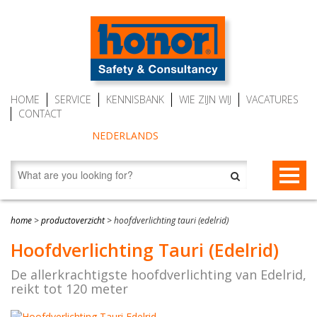
HOME
SERVICE
KENNISBANK
WIE ZIJN WIJ
VACATURES
CONTACT
NEDERLANDS
VALBEVEILIGING
home
>
productoverzicht
>
hoofdverlichting tauri (edelrid)
Valstopapparaten
REDDING EN EVACUATIE
Hoofdverlichting Tauri (Edelrid)
Personenlieren (MRW)
Redding- en evacuatietoestellen
BESCHERMENDE KLEDING
De allerkrachtigste hoofdverlichting van Edelrid,
reikt tot 120 meter
Auto Belay (veilig klimmen)
RescueSlide en HangLadder
Gaspakken Tesimax
AUTO BELAY – KLIMWANDTOESTELLEN